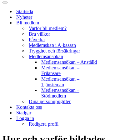
Navigeringsmeny
Startsida
Nyheter
Bli medlem
Varför bli medlem?
Bra villkor
Påverka
Medlemskap i A-kassan
Trygghet och försäkringar
Medlemsansökan
Medlemsansökan – Anställd
Medlemsansökan –
Frilansare
Medlemsansökan –
Tjänsteman
Medlemsansökan –
Stödmedlem
Dina personuppgifter
Kontakta oss
Stadgar
Logga in
Redigera profil
Hur och varför bildades