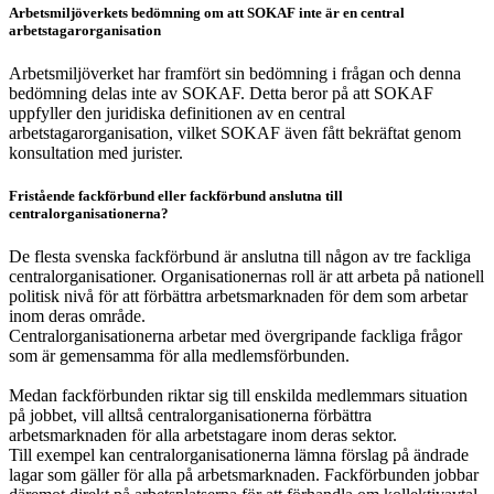
Arbetsmiljöverkets bedömning om att SOKAF inte är en central
arbetstagarorganisation
Arbetsmiljöverket har framfört sin bedömning i frågan och denna
bedömning delas inte av SOKAF. Detta beror på att SOKAF
uppfyller den juridiska definitionen av en central
arbetstagarorganisation, vilket SOKAF även fått bekräftat genom
konsultation med jurister.
Fristående fackförbund eller fackförbund anslutna till
centralorganisationerna?
De flesta svenska fackförbund är anslutna till någon av tre fackliga
centralorganisationer. Organisationernas roll är att arbeta på nationell
politisk nivå för att förbättra arbetsmarknaden för dem som arbetar
inom deras område.
Centralorganisationerna arbetar med övergripande fackliga frågor
som är gemensamma för alla medlemsförbunden.
Medan fackförbunden riktar sig till enskilda medlemmars situation
på jobbet, vill alltså centralorganisationerna förbättra
arbetsmarknaden för alla arbetstagare inom deras sektor.
Till exempel kan centralorganisationerna lämna förslag på ändrade
lagar som gäller för alla på arbetsmarknaden. Fackförbunden jobbar