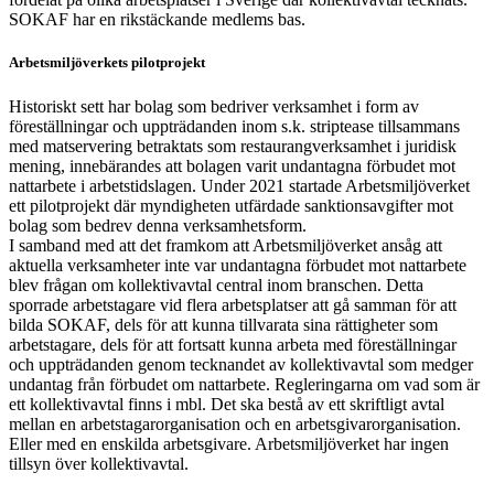
SOKAF har en rikstäckande medlems bas.
Arbetsmiljöverkets pilotprojekt
Historiskt sett har bolag som bedriver verksamhet i form av
föreställningar och uppträdanden inom s.k. striptease tillsammans
med matservering betraktats som restaurangverksamhet i juridisk
mening, innebärandes att bolagen varit undantagna förbudet mot
nattarbete i arbetstidslagen. Under 2021 startade Arbetsmiljöverket
ett pilotprojekt där myndigheten utfärdade sanktionsavgifter mot
bolag som bedrev denna verksamhetsform.
I samband med att det framkom att Arbetsmiljöverket ansåg att
aktuella verksamheter inte var undantagna förbudet mot nattarbete
blev frågan om kollektivavtal central inom branschen. Detta
sporrade arbetstagare vid flera arbetsplatser att gå samman för att
bilda SOKAF, dels för att kunna tillvarata sina rättigheter som
arbetstagare, dels för att fortsatt kunna arbeta med föreställningar
och uppträdanden genom tecknandet av kollektivavtal som medger
undantag från förbudet om nattarbete. Regleringarna om vad som är
ett kollektivavtal finns i mbl. Det ska bestå av ett skriftligt avtal
mellan en arbetstagarorganisation och en arbetsgivarorganisation.
Eller med en enskilda arbetsgivare. Arbetsmiljöverket har ingen
tillsyn över kollektivavtal.