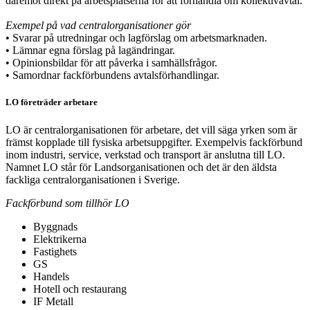
däremot direkt på arbetsplatserna för att förhandla om kollektivavtal.
Exempel på vad centralorganisationer gör
• Svarar på utredningar och lagförslag om arbetsmarknaden.
• Lämnar egna förslag på lagändringar.
• Opinionsbildar för att påverka i samhällsfrågor.
• Samordnar fackförbundens avtalsförhandlingar.
LO företräder arbetare
LO är centralorganisationen för arbetare, det vill säga yrken som är
främst kopplade till fysiska arbetsuppgifter. Exempelvis fackförbund
inom industri, service, verkstad och transport är anslutna till LO.
Namnet LO står för Landsorganisationen och det är den äldsta
fackliga centralorganisationen i Sverige.
Fackförbund som tillhör LO
Byggnads
Elektrikerna
Fastighets
GS
Handels
Hotell och restaurang
IF Metall