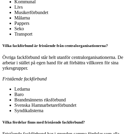
Kommunal
Livs
Musikerförbundet
Målarna
Pappers
Seko
Transport
Vilka fackförbund är fristående från centralorganisationerna?
Övriga fackförbund står helt utanför centralorganisationerna. De
arbetar i stället på egen hand för att förbättra villkoren för sina
yrkesgrupper.
Fristående fackförbund
Ledarna
Baro
Brandmännens riksförbund
Svenska Hamnarbetareförbundet
Syndikalisterna
Vilka fördelar finns med fristående fackförbund?
Fristående fackförbund har i grunden samma fördelar som alla