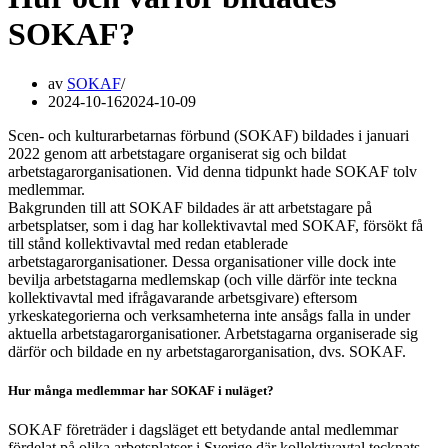
SOKAF?
av
SOKAF
2024-10-16
2024-10-09
Scen- och kulturarbetarnas förbund (SOKAF) bildades i januari
2022 genom att arbetstagare organiserat sig och bildat
arbetstagarorganisationen. Vid denna tidpunkt hade SOKAF tolv
medlemmar.
Bakgrunden till att SOKAF bildades är att arbetstagare på
arbetsplatser, som i dag har kollektivavtal med SOKAF, försökt få
till stånd kollektivavtal med redan etablerade
arbetstagarorganisationer. Dessa organisationer ville dock inte
bevilja arbetstagarna medlemskap (och ville därför inte teckna
kollektivavtal med ifrågavarande arbetsgivare) eftersom
yrkeskategorierna och verksamheterna inte ansågs falla in under
aktuella arbetstagarorganisationer. Arbetstagarna organiserade sig
därför och bildade en ny arbetstagarorganisation, dvs. SOKAF.
Hur många medlemmar har SOKAF i nuläget?
SOKAF företräder i dagsläget ett betydande antal medlemmar
fördelat på olika arbetsplatser i Sverige där kollektivavtal tecknats.