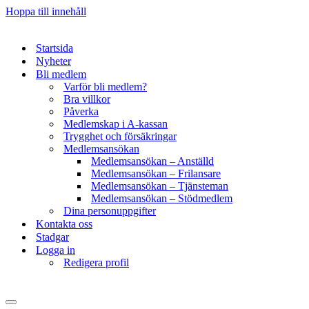
Hoppa till innehåll
Startsida
Nyheter
Bli medlem
Varför bli medlem?
Bra villkor
Påverka
Medlemskap i A-kassan
Trygghet och försäkringar
Medlemsansökan
Medlemsansökan – Anställd
Medlemsansökan – Frilansare
Medlemsansökan – Tjänsteman
Medlemsansökan – Stödmedlem
Dina personuppgifter
Kontakta oss
Stadgar
Logga in
Redigera profil
Navigeringsmeny